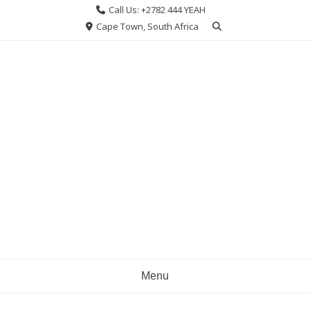
Skip
Call Us: +2782 444 YEAH
to
Cape Town, South Africa
content
Menu