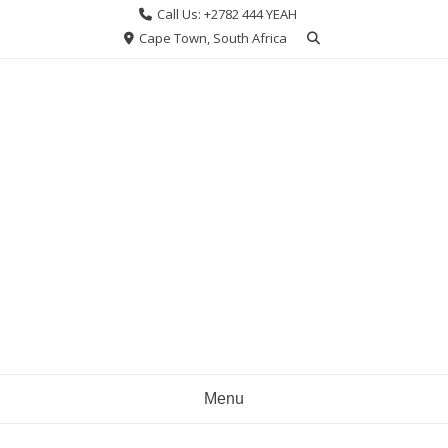
Skip
Call Us: +2782 444 YEAH
to
Cape Town, South Africa
content
Menu