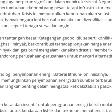
 juga berperan signifikan dalam memicu krisis ini. Negar
 pertumbuhan ekonomi yang pesat, tetapi infrastruktur ene
ebutuhan. Krisis ini memunculkan kebutuhan akan solusi
ya, banyak negara kini berusaha melakukan diversifikasi s
an, seperti tenaga surya dan angin.
an tantangan besar. Ketegangan geopolitik, seperti konflik 
hasil minyak, berkontribusi terhadap lonjakan harga ener
 minyak dan gas bumi mengalami kenaikan drastis, memberi
mendorong perusahaan-perusahaan untuk mencari alternati
nologi penyimpanan energi. Baterai lithium-ion, misalnya,
n, memungkinkan penyimpanan energi dari sumber terbaru
an langkah penting dalam mengatasi ketidakstabilan paso
bih ketat dan insentif untuk penggunaan energi bersih mulai
sidi untuk kendaraan listrik dan teknologi hemat energi, 