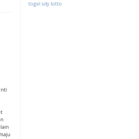
togel sdy lotto
nti
t
an
lain
 maju