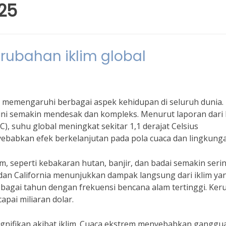
25
erubahan iklim global
g memengaruhi berbagai aspek kehidupan di seluruh dunia.
ini semakin mendesak dan kompleks. Menurut laporan dari 
, suhu global meningkat sekitar 1,1 derajat Celsius
yebabkan efek berkelanjutan pada pola cuaca dan lingkung
 seperti kebakaran hutan, banjir, dan badai semakin seri
a dan California menunjukkan dampak langsung dari iklim ya
ebagai tahun dengan frekuensi bencana alam tertinggi. Ker
pai miliaran dolar.
ignifikan akibat iklim. Cuaca ekstrem menyebabkan ganggu