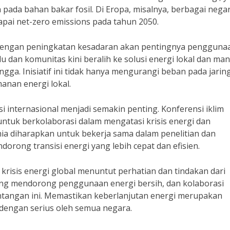
ada bahan bakar fosil. Di Eropa, misalnya, berbagai nega
pai net-zero emissions pada tahun 2050.
, dengan peningkatan kesadaran akan pentingnya pengguna
 dan komunitas kini beralih ke solusi energi lokal dan mand
gga. Inisiatif ini tidak hanya mengurangi beban pada jarin
anan energi lokal.
i internasional menjadi semakin penting. Konferensi iklim
tuk berkolaborasi dalam mengatasi krisis energi dan
nia diharapkan untuk bekerja sama dalam penelitian dan
rong transisi energi yang lebih cepat dan efisien.
risis energi global menuntut perhatian dan tindakan dari
 yang mendorong penggunaan energi bersih, dan kolaborasi
antangan ini. Memastikan keberlanjutan energi merupakan
dengan serius oleh semua negara.