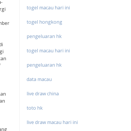
a-
togel macau hari ini
rgi
togel hongkong
umber
pengeluaran hk
di
togel macau hari ini
gi
kan
pengeluaran hk
f
data macau
live draw china
kan
kan
toto hk
live draw macau hari ini
yang