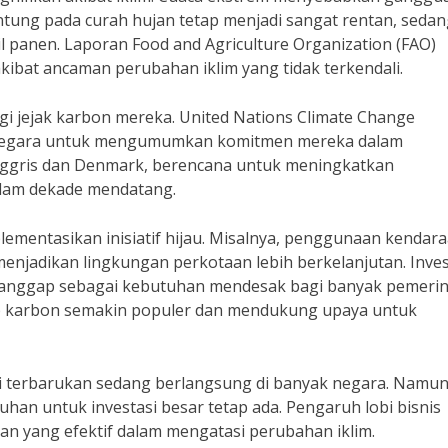
tung pada curah hujan tetap menjadi sangat rentan, seda
l panen. Laporan Food and Agriculture Organization (FAO)
ibat ancaman perubahan iklim yang tidak terkendali.
gi jejak karbon mereka. United Nations Climate Change
 negara untuk mengumumkan komitmen mereka dalam
Inggris dan Denmark, berencana untuk meningkatkan
lam dekade mendatang.
lementasikan inisiatif hijau. Misalnya, penggunaan kendar
enjadikan lingkungan perkotaan lebih berkelanjutan. Inves
dianggap sebagai kebutuhan mendesak bagi banyak pemerin
gkap karbon semakin populer dan mendukung upaya untuk
rgi terbarukan sedang berlangsung di banyak negara. Namun
tuhan untuk investasi besar tetap ada. Pengaruh lobi bisnis
an yang efektif dalam mengatasi perubahan iklim.