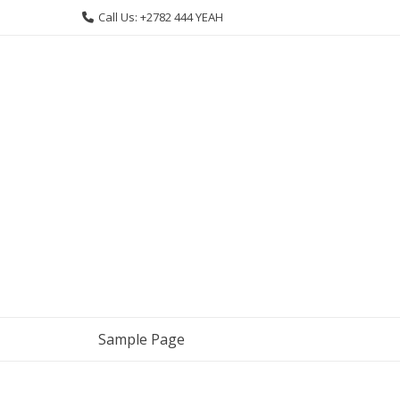
Skip
Call Us: +2782 444 YEAH
to
content
Sample Page