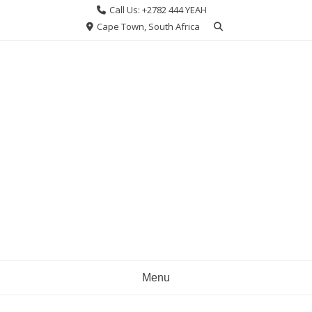
Skip
Call Us: +2782 444 YEAH
to
Cape Town, South Africa
content
Menu